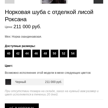
Норковая шуба с отделкой лисой
Роксана
211 000 руб.
Цена:
Мех: Норка скандинавская.
Доступные размеры:
40
42
44
46
48
50
52
54
Цвет:
Возможно исполнение этой модели в мехе следующих цветов:
Черный
211 000 руб.
При отсутствии товара на складе, заказ на нужный вам размер и
цвет исполняется в течении 20 дней.