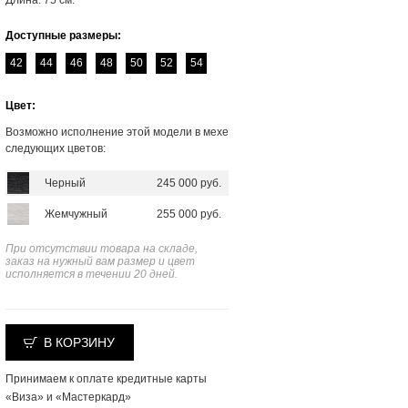
Длина: 75 см.
Доступные размеры:
42
44
46
48
50
52
54
Цвет:
Возможно исполнение этой модели в мехе
следующих цветов:
Черный
245 000 руб.
Жемчужный
255 000 руб.
При отсутствии товара на складе,
заказ на нужный вам размер и цвет
исполняется в течении 20 дней.
В КОРЗИНУ
Принимаем к оплате кредитные карты
«Виза» и «Мастеркард»