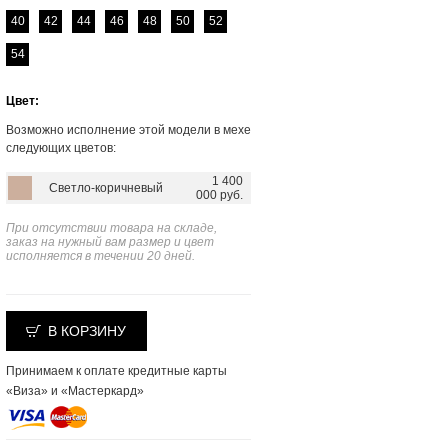
40
42
44
46
48
50
52
54
Цвет:
Возможно исполнение этой модели в мехе
следующих цветов:
1 400
Светло-коричневый
000 руб.
При отсутствии товара на складе,
заказ на нужный вам размер и цвет
исполняется в течении 20 дней.
В КОРЗИНУ
Принимаем к оплате кредитные карты
«Виза» и «Мастеркард»