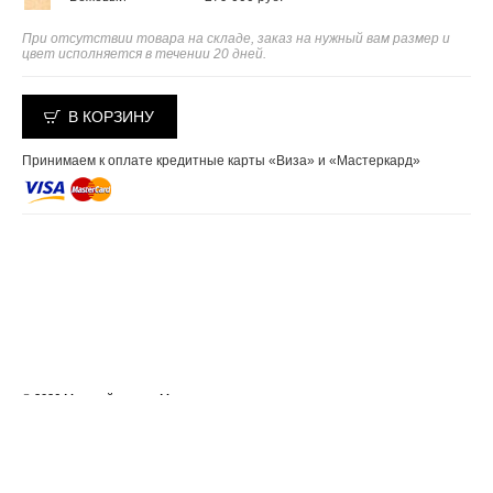
При отсутствии товара на складе, заказ на нужный вам размер и
цвет исполняется в течении 20 дней.
В КОРЗИНУ
Принимаем к оплате кредитные карты «Виза» и «Мастеркард»
© 2026 Меховой салон «Мехград»
Москва, Багратионовский проезд д.18, тел.: +7 495 287-00-39
Создание сайта — студия
«Сибирикс»
Фирменный стиль
— «Эскимо»