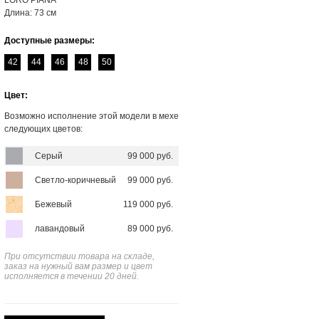
LORO PIANA
Длина: 73 см
Доступные размеры:
42
44
46
48
50
Цвет:
Возможно исполнение этой модели в мехе
следующих цветов:
Серый
99 000 руб.
Светло-коричневый
99 000 руб.
Бежевый
119 000 руб.
лавандовый
89 000 руб.
При отсутствии товара на складе,
заказ на нужный вам размер и цвет
исполняется в течении 20 дней.