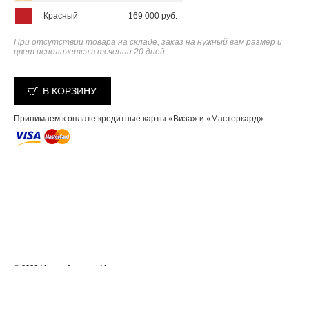
Красный
169 000 руб.
При отсутствии товара на складе, заказ на нужный вам размер и
цвет исполняется в течении 20 дней.
В КОРЗИНУ
Принимаем к оплате кредитные карты «Виза» и «Мастеркард»
© 2026 Меховой салон «Мехград»
Москва, Багратионовский проезд д.18, тел.: +7 495 287-00-39
Создание сайта — студия
«Сибирикс»
Фирменный стиль
— «Эскимо»