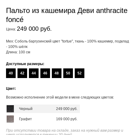
Пальто из кашемира Деви anthracite
foncé
249 000 руб.
Цена:
Мех: Соболь баргузинский цвет "tortue", ткань - 100% кашемир, подклад
- 100% шёлк
Длина: 100 см
Доступные размеры:
40
42
44
46
48
50
52
Цвет:
Возможно исполнение этой модели в мехе следующих цветов:
Черный
249 000 руб.
Графит
169 000 руб.
При отсутствии товара на складе, заказ на нужный вам размер и
цвет исполняется в течении 20 дней.