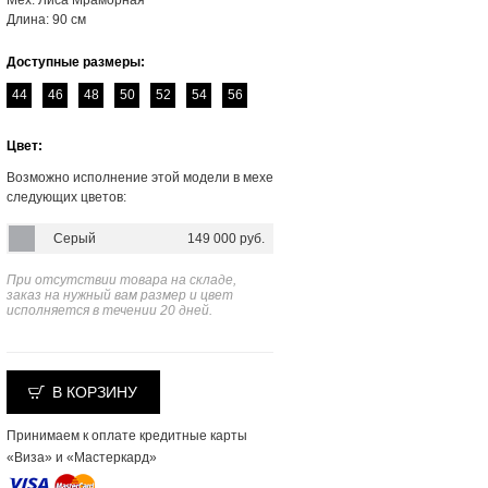
Мех: Лиса Мраморная
Длина: 90 см
Доступные размеры:
44
46
48
50
52
54
56
Цвет:
Возможно исполнение этой модели в мехе
следующих цветов:
Серый
149 000 руб.
При отсутствии товара на складе,
заказ на нужный вам размер и цвет
исполняется в течении 20 дней.
В КОРЗИНУ
Принимаем к оплате кредитные карты
«Виза» и «Мастеркард»