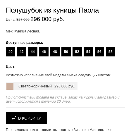
Полушубок из куницы Паола
296 000 руб.
Цена:
327 000
Мех: Куница лесная.
Доступные размеры:
40
42
44
46
48
50
52
54
56
58
Цвет:
Возможно исполнение этой модели в мехе следующих цветов:
Светло-коричневый
296 000 руб.
При отсутствии товара на складе, заказ на нужный вам размер и
цвет исполняется в течении 20 дней.
В КОРЗИНУ
Принимаем к оплате кредитные карты «Виза» и «Мастеркард»