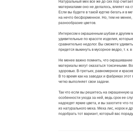
Натуральный мех все же до сих пор считае
материалами оно не делалось, влияет на с
Если вы будете в такой куртке бегать и в ме
на нечто бесформенное. Но, тем не менее,
разнообразие цветов.
Интересом к окрашенным шубам и другим 
удивительные по красоте изделия, которые 
сравнительно недолог. Вы сможете удивить 
придется выкинуть в мусорное ведро,
т. к.
в 
Не менее важно помнить, что окрашивание
материалы могут оказаться токсичными.
Во
здоровью.
В-третьих
, равномерное и красив
В то время как на заводах и фабриках этот
четко выполняет свои задачи.
Так что если вы решитесь на окрашенную шу
особенности ухода за ней, ведь срок ее слу
надоедят яркие цвета, и вы захотите
что-т
из натурального меха. Меха лис, норок и д
подобрать тот вариант, который вас пораду