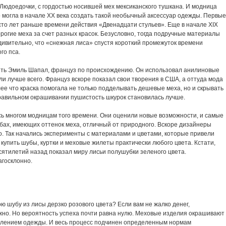
-Людоедочки
, с гордостью носившей мех мексиканского тушкана. И модница
 могла в начале XX века создать такой необычный аксессуар одежды. Первые
то лет раньше времени действия «Двенадцати стульев». Еще в начале XIX
рогие меха за счет разных красок. Безусловно, тогда подручные материалы
удивительно, что «снежная лиса» спустя короткий промежуток времени
го пса.
ить Эмиль Шапал, француз по происхождению. Он использовал анилиновые
ли лучше всего. Француз вскоре показал свои творения в США, а оттуда мода
лее что краска помогала не только подделывать дешевые меха, но и скрывать
равильном окрашивании пушистость шкурок становилась лучше.
сь многом модницам того времени. Они оценили новые возможности, и самые
бах, имеющих оттенок меха, отличный от природного. Вскоре дизайнеры
. Так начались эксперименты с материалами и цветами, которые привели
 купить шубы, куртки и меховые жилеты практически любого цвета. Кстати,
сятилетий назад показал миру лисьи полушубки зеленого цвета.
агосклонно.
ю шубу из лисы дерзко розового цвета? Если вам не жалко денег,
можно. Но вероятность успеха почти равна нулю. Меховые изделия окрашивают
овлением одежды. И весь процесс подчинен определенным нормам