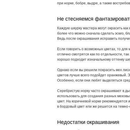
при норке, бобре, выдре, а также востребо
Не стесняемся фантазироват
Каждую шкурку мастера могут окрасить как в
более что можно сначала сделать эскиз, бл
Ведь после окрашивания исправить получи
Если говорить о возможных цветах, то для
отлично смотрятся как по отдельности, так
хорошо подходит изначальному оттенку шк
Однако если вы решили покрасить мех лиси
цветов лучше всего подойдет оранжевый. 
Особенно, если они любят выделяться сред
Серебристую норку часто окрашивают в дым
использовать для создания разных меховы
цвет. На коричневой норке рекомендуется 
в бордовый цвет или же решится на
темно
Недостатки окрашивания