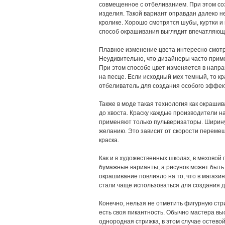
совмещенное с отбеливанием. При этом созд
изделия. Такой вариант оправдан далеко не
кролике. Хорошо смотрятся шубы, куртки и
способ окрашивания выглядит впечатляющ
Плавное изменение цвета интересно смотри
Неудивительно, что дизайнеры часто приме
При этом способе цвет изменяется в напра
на песце. Если исходный мех темный, то 
отбеливатель для создания особого эффек
Также в моде такая технология как окрашив
до хвоста. Краску каждые производители 
применяют только пульверизаторы. Ширину
желанию. Это зависит от скорости перемещ
краска.
Как и в художественных школах, в мехово
бумажные варианты, а рисунок может быть 
окрашивание повлияло на то, что в магази
стали чаще использоваться для создания 
Конечно, нельзя не отметить фигурную стр
есть своя пикантность. Обычно мастера вы
однородная стрижка, в этом случае остево