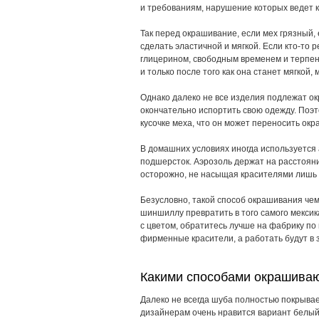
и требованиям, нарушение которых ведет к
Так перед окрашивание, если мех грязный, 
сделать эластичной и мягкой. Если
кто-то
ре
глицерином, свободным временем и терпени
и только после того как она станет мягкой, 
Однако далеко не все изделия подлежат о
окончательно испортить свою одежду. Поэ
кусочке меха, что он может переносить ок
В домашних условиях иногда используется а
подшерсток. Аэрозоль держат на расстояни
осторожно, не насыщая красителями лишь 
Безусловно, такой способ окрашивания
чем
шиншиллу превратить в того самого мексик
с цветом, обратитесь лучше на фабрику п
фирменные красители, а работать будут в 
Какими способами окрашива
Далеко не всегда шуба полностью покрывае
дизайнерам очень нравится вариант белый