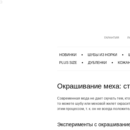
ГАРАНТИЯ
Р
НОВИНКИ
ШУБЫ ИЗ НОРКИ
PLUS SIZE
ДУБЛЕНКИ
КОЖАН
Окрашивание меха:
с
Современная мода не дает скучать тем, кто
то можете шубу или меховой жилет окрасить
этим процессом,
т. к.
он не всегда положите
Эксперименты с окрашивани