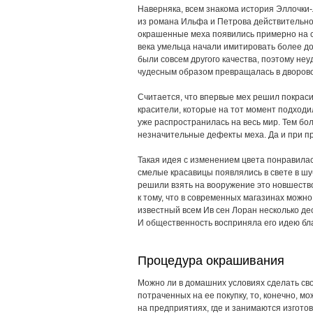
Наверняка, всем знакома история
Эллочки
из романа Ильфа и Петрова действительно
окрашенные меха появились примерно на с
века умельца начали имитировать более до
были совсем другого качества, поэтому не
чудесным образом превращалась в дворово
Считается, что впервые мех решил покрас
красители, которые на тот момент подходи
уже распространилась на весь мир. Тем бо
незначительные дефекты меха. Да и при п
Такая идея с изменением цвета понравила
смелые красавицы появлялись в свете в шу
решили взять на вооружение это новшество
к тому, что в современных магазинах можно
известный всем Ив сен Лоран несколько де
И общественность восприняла его идею бл
Процедура окрашивания
Можно ли в домашних условиях сделать сво
потраченных на ее покупку, то, конечно, 
на предприятиях, где и занимаются изгот