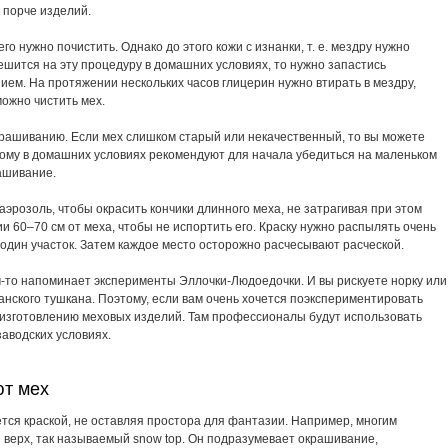
 порче изделий.
его нужно почистить. Однако до этого кожи с изнанки,
т. е.
мездру нужно
шится на эту процедуру в домашних условиях, то нужно запастись
ем. На протяжении нескольких часов глицерин нужно втирать в мездру,
можно чистить мех.
крашиванию. Если мех слишком старый или некачественный, то вы можете
тому в домашних условиях рекомендуют для начала убедиться на маленьком
рашивание.
эрозоль, чтобы окрасить кончики длинного меха, не затрагивая при этом
и 60–70 см от меха, чтобы не испортить его. Краску нужно распылять очень
один участок. Затем каждое место осторожно расчесывают расческой.
-то
напоминает эксперименты
Эллочки-Людоедочки
. И вы рискуете норку или
анского тушкана. Поэтому, если вам очень хочется поэкспериментировать
о изготовлению меховых изделий. Там профессионалы будут использовать
заводских условиях.
ют мех
тся краской, не оставляя простора для фантазии. Например, многим
 верх, так называемый snow top. Он подразумевает окрашивание,