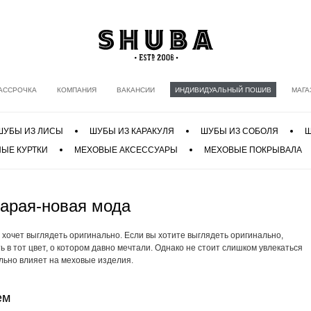
АССРОЧКА
КОМПАНИЯ
ВАКАНСИИ
ИНДИВИДУАЛЬНЫЙ ПОШИВ
МАГА
ШУБЫ ИЗ ЛИСЫ
ШУБЫ ИЗ КАРАКУЛЯ
ШУБЫ ИЗ СОБОЛЯ
Ш
ЫЕ КУРТКИ
МЕХОВЫЕ АКСЕССУАРЫ
МЕХОВЫЕ ПОКРЫВАЛА
тарая-новая
мода
 хочет выглядеть оригинально. Если вы хотите выглядеть оригинально,
 в тот цвет, о котором давно мечтали. Однако не стоит слишком увлекаться
льно влияет на меховые изделия.
ем