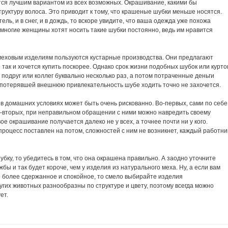
тся лучшим вариантом из всех возможных. Окрашивание, какими бы
труктуру волоса. Это приводит к тому, что крашеные шубки меньше носятся.
тель, и в снег, и в дождь, то вскоре увидите, что ваша одежда уже похожа
 многие женщины хотят носить такие шубки постоянно, ведь им нравится
меховым изделиям пользуются кустарные производства. Они предлагают
так и хочется купить поскорее. Однако срок жизни подобных шубок или курто
подруг или коллег буквально несколько раз, а потом потраченные деньги
потерявшей внешнюю привлекательность шубе ходить точно не захочется.
 в домашних условиях может быть очень рискованно.
Во-первых
, сами по себе
-вторых
, при неправильном обращении с ними можно навредить своему
ое окрашивание получается далеко не у всех, а точнее почти ни у кого.
 процесс поставлен на потом, сложностей с ним не возникнет, каждый работни
бку, то убедитесь в том, что она окрашена правильно. А заодно уточните
жбы и так будет короче, чем у изделия из натурального меха. Ну, а если вам
о
более сдержанное и спокойное, то смело выбирайте изделия
ругих животных разнообразны по структуре и цвету, поэтому всегда можно
ет.