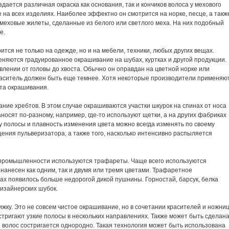
ается различная окраска как основания, так и кончиков волоса у мехового
 на всех изделиях. Наиболее эффектно он смотрится на норке, песце, а такж
 меховые жилеты, сделанные из белого или светлого меха. На них подобный
е.
тся не только на одежде, но и на мебели, техники, любых других вещах.
няются градуированное окрашивание на шубах, куртках и другой продукции.
влении от головы до хвоста. Обычно он оправдан на цветной норке или
краситель должен быть еще темнее. Хотя некоторые производители применяю
та окрашивания.
ание хребтов. В этом случае окрашиваются участки шкурок на спинах от носа
наносят
по-разному
, например,
где-то
используют щетки, а на других фабриках
 полосы и плавность изменения цвета можно всегда изменять по своему
ения пульверизатора, а также того, насколько интенсивно распыляется
й промышленности используются трафареты. Чаще всего используются
нанесен как одним, так и двумя или тремя цветами. Трафаретное
нах появилось больше недорогой дикой пушнины. Горностай, барсук, белка
дизайнерских шубок.
ижку. Это не совсем чистое окрашивание, но в сочетании красителей и ножни
стригают узкие полосы в нескольких направлениях. Также может быть сделан
й волос состригается однородно. Такая технология может быть использована