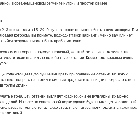
ванной в среднем ценовом сегменте нутрии и простой овчине.
ь
 2–3 цвета, так и в 15–20. Результат, конечно, может быть впечатляющим. Тем
агодаря которому вы поймете, подходит такой вариант именно вам или нет.
вшийся результат может быть проблематично.
 меха лисицы хорошо подходят красный, желтый, зеленый и голубой. Они
 и вместе, если правильно подобрать сочетание. Кроме того, красный очень
урок.
цы голубого цвета, то лучше выбирать приглушенные оттенки. Из ярких
Этот цвет понравится ярким и смелым представительницам прекрасного пола.
и толпы других.
чатые тона. Эти оттенки выглядят красиво, они не вульгарны, их можно
х изделий. И также на сапфировой норке удачно будет выглядеть оранжевый
использовать темные тона. Также страстные натуры могут окрасить такой мех
-фиолетовый
.